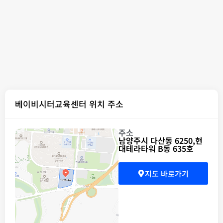
베이비시터교육센터 위치 주소
주소
남양주시 다산동 6250,현
대테라타워 B동 635호
지도 바로가기