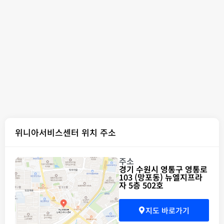
위니아서비스센터 위치 주소
주소
경기 수원시 영통구 영통로
103 (망포동) 뉴엘지프라
자 5층 502호
지도 바로가기